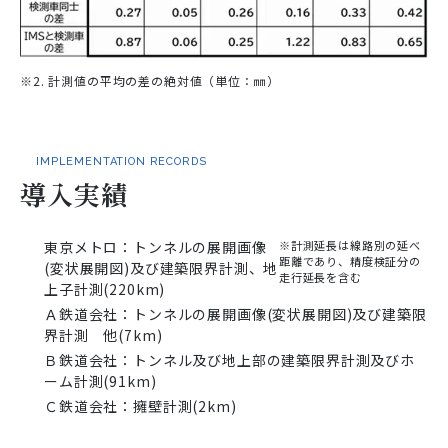
※2. 計測値の平均の差の絶対値（単位：㎜）
IMPLEMENTATION RECORDS
導入実績
東京メトロ：トンネルの展開画像
※計測延長は線路別の延べ
距離であり、精度検証分の
(変状展開図)及び建築限界計測、地
走行延長を含む
上子計測(220km)
Ａ鉄道会社：トンネルの展開画像(変状展開図)及び建築限
界計測 他(7km)
Ｂ鉄道会社：トンネル及び地上部の建築限界計測及びホ
ーム計測(91km)
Ｃ鉄道会社：擁壁計測(2km)