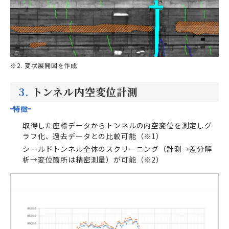
※2. 変状展開図を作成
3.
トンネル内空変位計測
特徴
取得した座標データからトンネルの内空変位を測定しグ
ラフ化、過去データとの比較可能（※1）
シールドトンネル全体のスクリーニング（計測→差分解
析→変位箇所は精密測量）が可能（※2）