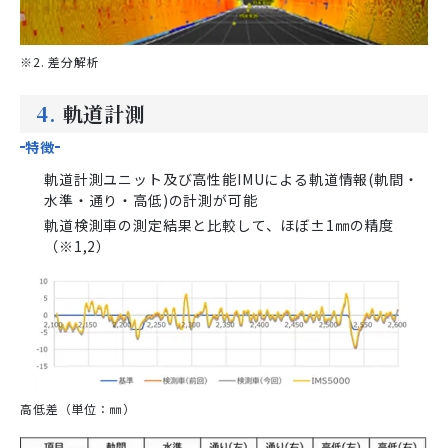
※2. 差分解析
4.
軌道計測
特徴
軌道計測ユニット及び高性能IMUによる軌道情報(軌間・
水準・通り・高低)の計測が可能
軌道検測車の測定結果と比較して、ほぼ±1㎜の精度
（※1,2）
高低差（単位：㎜）