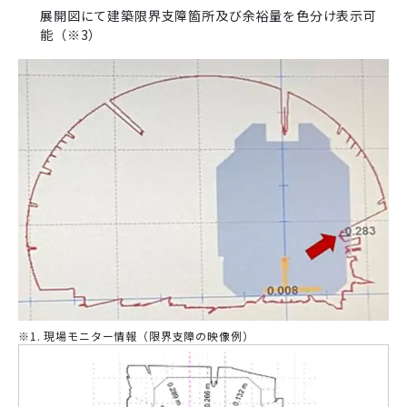
展開図にて建築限界支障箇所及び余裕量を色分け表示可
能（※3）
※1. 現場モニター情報（限界支障の映像例）