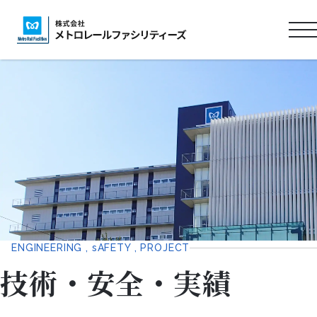
ロ
ゴ
タ
イ
ト
ル
ENGINEERING , sAFETY , PROJECT
技術・安全・実績