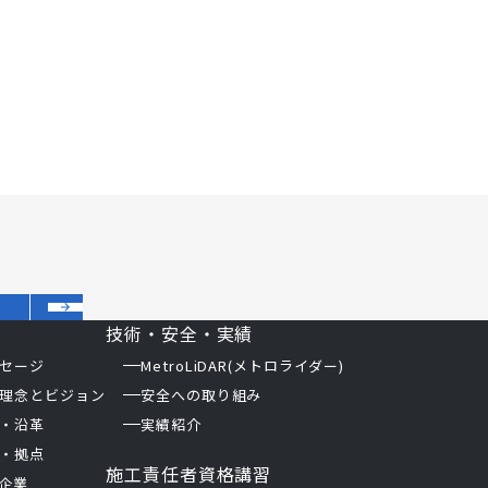
技術・安全・実績
セージ
MetroLiDAR(メトロライダー)
理念とビジョン
安全への取り組み
・沿革
実績紹介
・拠点
施工責任者資格講習
企業