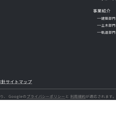
事業紹介
建築部門
土木部門
軌道部門
方針
サイトマップ
おり、
Googleの
プライバシーポリシー
と
利用規約
が適応されます