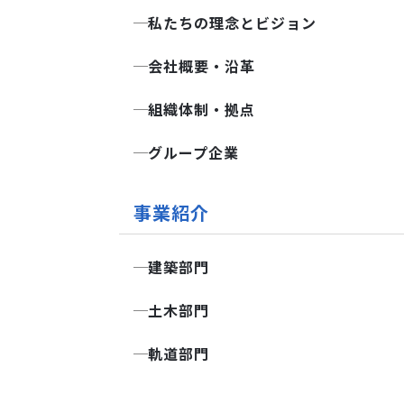
リ
私たちの理念とビジョン
テ
会社概要・沿革
ィ
ー
組織体制・拠点
ズ
グループ企業
事業紹介
建築部門
土木部門
軌道部門