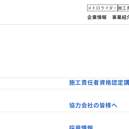
メトロライダー
施工
企業情報
事業紹
代表メッセージ
建築部門
MetroLiDAR(メトロライダー)
組織
私たちの理念とビジョン
土木部門
安全への取り組み
グル
会社概要・沿革
軌道部門
施工実績
施工責任者資格認定
協力会社の皆様へ
採用情報