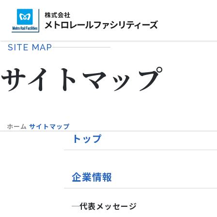
株
企業情報
事業紹介
技術・安全・実績
式
SITE MAP
会
サイトマップ
社
メ
ト
ロ
ホーム
サイトマップ
レ
トップ
ー
ル
企業情報
フ
ァ
代表メッセージ
シ