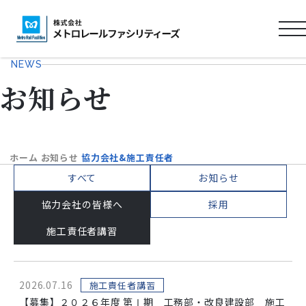
ロ
ゴ
NEWS
タ
お知らせ
イ
ト
ル
ホーム
お知らせ
協力会社&施工責任者
すべて
お知らせ
協力会社の皆様へ
採用
施工責任者講習
2026.07.16
施工責任者講習
【募集】２０２６年度 第Ⅰ期 工務部・改良建設部 施工