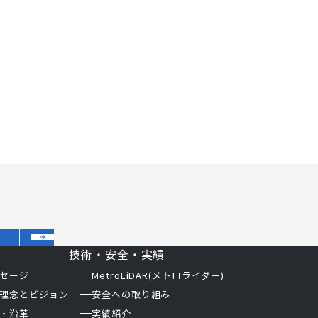
技術・安全・実績
セージ
MetroLiDAR(メトロライダー)
理念とビジョン
安全への取り組み
・沿革
実績紹介