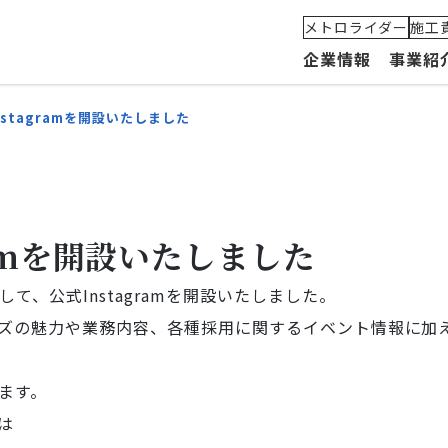
メトロライダー
施工
企業情報
事業紹
nstagramを開設いたしました
代表メッセージ
建築部門
MetroLiDAR(メトロライダー)
組織
私たちの理念とビジョン
土木部門
安全への取り組み
グル
ramを開設いたしました
会社概要・沿革
軌道部門
施工実績
て、公式Instagramを開設いたしました。
ズの魅力や業務内容、各種採用に関するイベント情報に加
ます。
mは