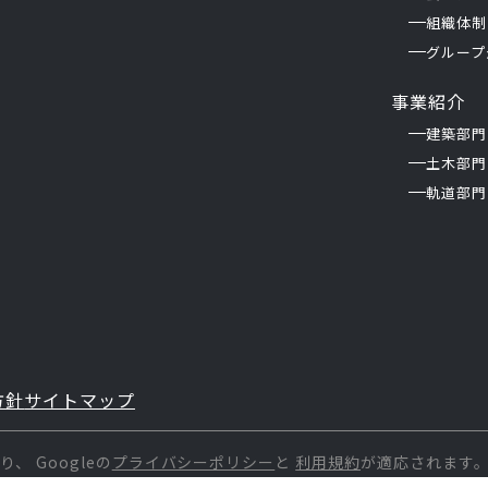
組織体制
グループ
事業紹介
建築部門
土木部門
軌道部門
方針
サイトマップ
おり、
Googleの
プライバシーポリシー
と
利用規約
が適応されます