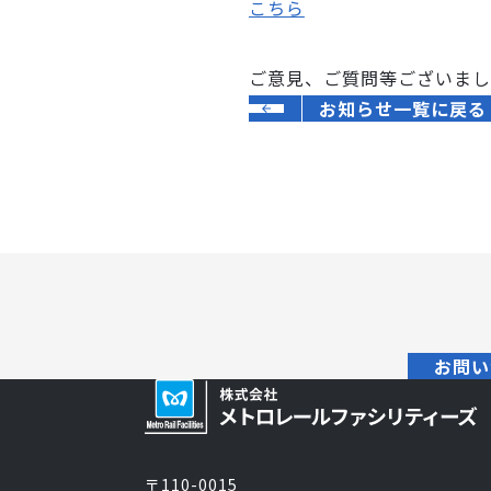
こちら
リ
テ
ご意見、ご質問等ございまし
ィ
お知らせ一覧に戻る
ー
ズ
お問い
〒110-0015