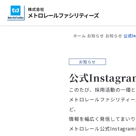
株
企業情報
事業紹介
技術・安全・実績
式
会
ホーム
お知らせ
お知らせ
公式I
社
メ
ト
お知らせ
ロ
公式Instag
レ
このたび、採用活動の一環とし
ー
メトロレールファシリティー
ル
ど、
フ
情報を幅広く発信してまいり
ァ
メトロレール公式Instagra
シ